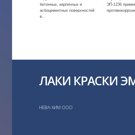
бетонных, кирпичных и
ЭП-1236 приме
асбоцементных поверхностей
противокоррози
в...
ЛАКИ КРАСКИ Э
НЕВА-ХИМ ООО