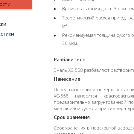
ОСТИ
Время высыхания до ст. 3 при те
Теоретический расход при однос
СКИ
м²;
АСТИКИ
Рекомендуемая толщина сухого 
30 мкм.
Разбавитель
Эмаль ХС-558 разбавляют растворите
Нанесение
Перед нанесением поверхность очи
ХС-558 наносится краскорас
предварительно загрунтованной по
межслойной сушкой при температуре 
Срок хранения
Срок хранения в невскрытой заводск