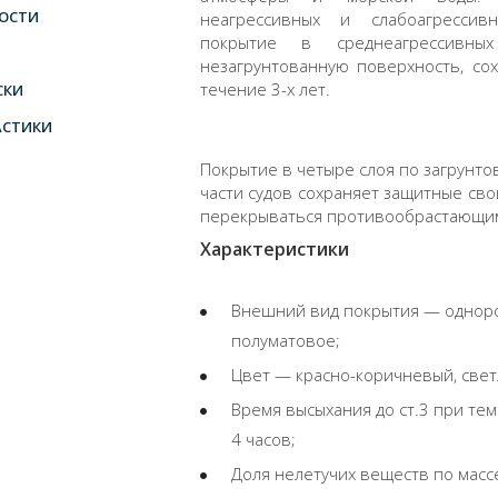
ОСТИ
неагрессивных и слабоагрессив
покрытие в среднеагрессивны
незагрунтованную поверхность, со
течение 3-х лет.
СКИ
АСТИКИ
Покрытие в четыре слоя по загрунто
части судов сохраняет защитные сво
перекрываться противообрастающи
Характеристики
Внешний вид покрытия — одноро
полуматовое;
Цвет — красно-коричневый, све
Время высыхания до ст.3 при те
4 часов;
Доля нелетучих веществ по масс