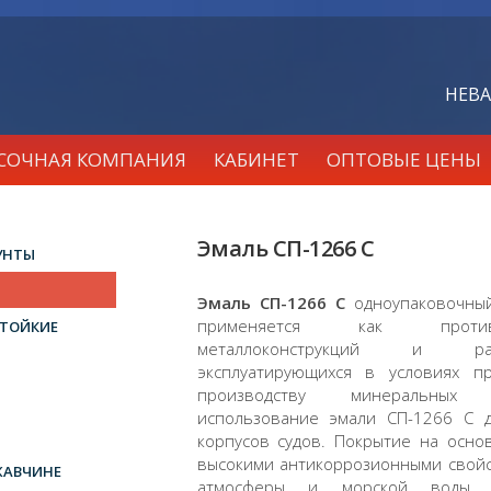
НЕВА
АСОЧНАЯ КОМПАНИЯ
КАБИНЕТ
ОПТОВЫЕ ЦЕНЫ
Эмаль СП-1266 С
УНТЫ
Эмаль СП-1266 С
одноупаковочный
применяется как противо
ТОЙКИЕ
металлоконструкций и раз
эксплуатирующихся в условиях 
производству минеральных 
использование эмали СП-1266 С д
корпусов судов. Покрытие на осно
высокими антикоррозионными свойс
ЖАВЧИНЕ
атмосферы и морской воды. 