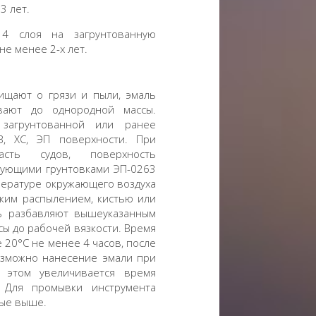
3 лет.
4 слоя на загрунтованную
не менее 2-х лет.
ищают о грязи и пыли, эмаль
ают до однородной массы.
загрунтованной или ранее
, ХС, ЭП поверхности. При
сть судов, поверхность
рующими грунтовками ЭП-0263
мпературе окружающего воздуха
ским распылением, кистью или
ь разбавляют вышеуказанным
ы до рабочей вязкости. Время
 20°С не менее 4 часов, после
озможно нанесение эмали при
 этом увеличивается время
 Для промывки инструмента
ные выше.