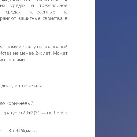
ных средах и трехслойное
х средах, нанесенные на
храняют защитные свойства в
ванному металлу на подводной
йства не менее 2-х лет. Может
ми эмалями.
дное, матовое или
тло-коричневый;
мпературе (20±2)°С — не более
е — 36-41%,масс;