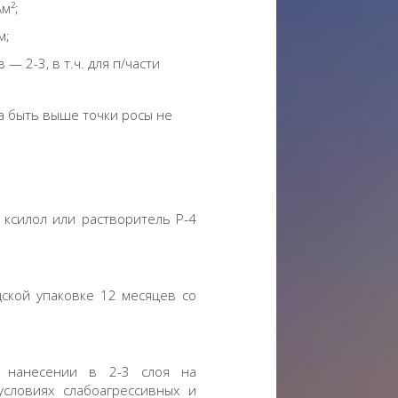
м²;
м;
 2-3, в т.ч. для п/части
а быть выше точки росы не
 ксилол или растворитель Р-4
дской упаковке 12 месяцев со
и нанесении в 2-3 слоя на
условиях слабоагрессивных и