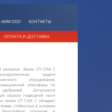
-ХИМ ООО
КОНТАКТЫ
ОПЛАТА И ДОСТАВКА
 материал. Эмаль СП-1266 С
коррозионная защита
личного оборудования,
промышленной атмосферы по
удобрений. Допускается
ля окраски подводной части
ве эмали СП-1266 С обладает
твами, стойкостью в условиях
Двухслойное покрытие в