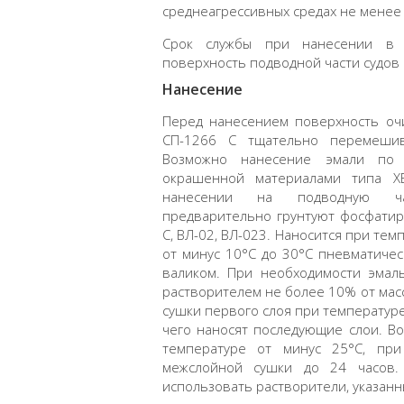
среднеагрессивных средах не менее 
Срок службы при нанесении в 
поверхность подводной части судов 
Нанесение
Перед нанесением поверхность оч
СП-1266 С тщательно перемешив
Возможно нанесение эмали по 
окрашенной материалами типа ХВ
нанесении на подводную ча
предварительно грунтуют фосфати
С, ВЛ-02, ВЛ-023. Наносится при те
от минус 10°С до 30°С пневматиче
валиком. При необходимости эмал
растворителем не более 10% от масс
сушки первого слоя при температуре
чего наносят последующие слои. В
температуре от минус 25°С, при
межслойной сушки до 24 часов.
использовать растворители, указан