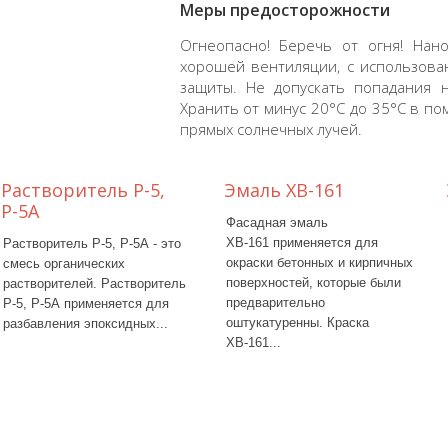
Меры предосторожности
Огнеопасно! Беречь от огня! Нан
хорошей вентиляции, с использова
защиты. Не допускать попадания 
Хранить от минус 20°С до 35°С в п
прямых солнечных лучей.
Растворитель Р-5,
Эмаль ХВ-161
Р-5А
Фасадная эмаль
ХВ-161 применяется для
Растворитель Р-5, Р-5А - это
окраски бетонных и кирпичных
смесь органических
поверхностей, которые были
растворителей. Растворитель
предварительно
Р-5, Р-5А применяется для
оштукатуренны. Краска
разбавления эпоксидных...
ХВ-161...