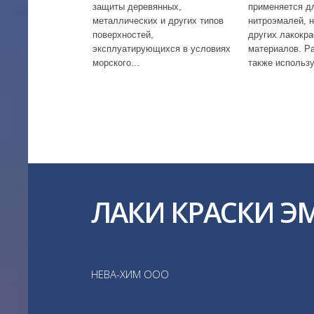
защиты деревянных,
применяется д
металлических и других типов
нитроэмалей, н
поверхностей,
других лакокр
эксплуатирующихся в условиях
материалов. Р
морского...
также использу
ЛАКИ КРАСКИ Э
НЕВА-ХИМ ООО