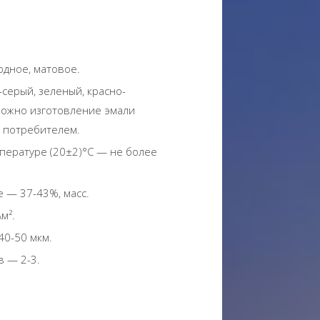
дное, матовое.
серый, зеленый, красно-
можно изготовление эмали
с потребителем.
мпературе (20±2)°С — не более
е — 37-43%, масс.
м².
40-50 мкм.
 — 2-3.