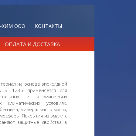
-ХИМ ООО
КОНТАКТЫ
ОПЛАТА И ДОСТАВКА
териал на основе эпоксидной
ь ЭП-1236 применяется для
 стальных и алюминиевых
 климатических условиях.
бензина, минерального масла,
мосферы. Покрытия из эмали с
раняют защитные свойства в