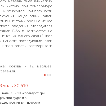
ого металла пневматическим
ли кистью при температуре
°С и относительной влажности
ючения конденсации влаги
ыть выше точки росы не менее
после введения отвердителя
елями Р-5А в количестве не
ысыхания одного слоя (3 часа
о наносят последующие слои
 использовать растворители
вке: основы - 12 месяцев,
товления.
Эмаль ХС-510
Грунтовка Б-ЭП-0237,
эмаль Б-ЭП-433
Эмаль ХС-510 используют при
ремонте судов и в
судостроении для покраски