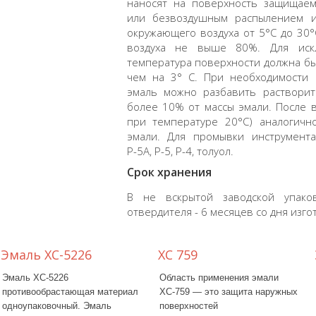
наносят на поверхность защищаем
или безвоздушным распылением и
окружающего воздуха от 5°С до 30
воздуха не выше 80%. Для искл
температура поверхности должна б
чем на 3° С. При необходимости 
эмаль можно разбавить растворит
более 10% от массы эмали. После в
при температуре 20°С) аналогичн
эмали. Для промывки инструмента
Р-5А, Р-5, Р-4, толуол.
Срок хранения
В не вскрытой заводской упако
отвердителя - 6 месяцев со дня изго
Эмаль ХС-5226
ХС 759
Эмаль ХС-5226
Область применения эмали
противообрастающая материал
ХС-759 — это защита наружных
одноупаковочный. Эмаль
поверхностей